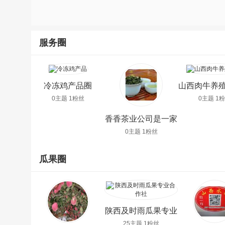
服务圈
冷冻鸡产品圈
山西肉牛养
0主题 1粉丝
0主题 1
香香茶业公司是一家
生产铁观音圈
0主题 1粉丝
瓜果圈
陕西及时雨瓜果专业
合作社圈
25主题 1粉丝