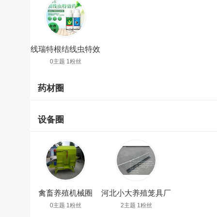
线瑞特根结线虫特效
药杀线虫剂圈
0主题 1粉丝
药材圈
设备圈
禽畜养殖机械圈
河北小大养殖笼具厂
圈
0主题 1粉丝
2主题 1粉丝