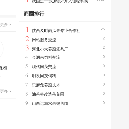
我国进一步加强外来入侵物种防
控治理
商圈排行
更多
>
1
25
陕西及时雨瓜果专业合作社
2
2
网站服务交流
3
2
河北小大养殖笼具厂
4
0
金润来饲料交流
5
0
现代同茂交流
流圈
6
0
丝
明发同茂饲料
7
0
思麻兔养殖技术
更多
>
8
0
油茶林改造茶花园
9
0
山西运城水果销售团