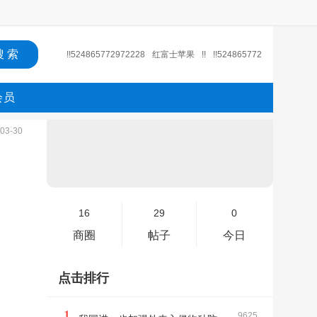
!!524865772972228
红富士苹果
!!
!!524865772
971143743
!!5248657729722217
!!52486577297
会员
2882
!!52486577297222
营销
!!n980607=v96537
03-30
745393366desto
!!1734319868418336473814977
747
16
29
0
商圈
帖子
今日
点击排行
1
9625