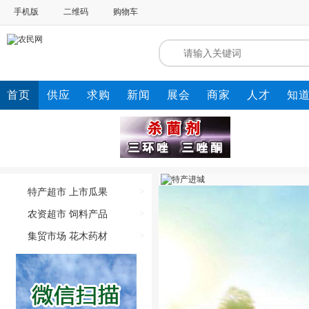
手机版
二维码
购物车
首页
供应
求购
新闻
展会
商家
人才
知
特产超市
上市瓜果
>
农资超市
饲料产品
>
集贸市场
花木药材
>