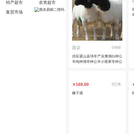
特产超市
农资超市
集贸市场
面议
0询价
供应梁山县绵羊产业澳洲白种公
羊纯种湖羊种公羊小尾寒羊种公
羊
168.00
0已售
￥
橡子酒