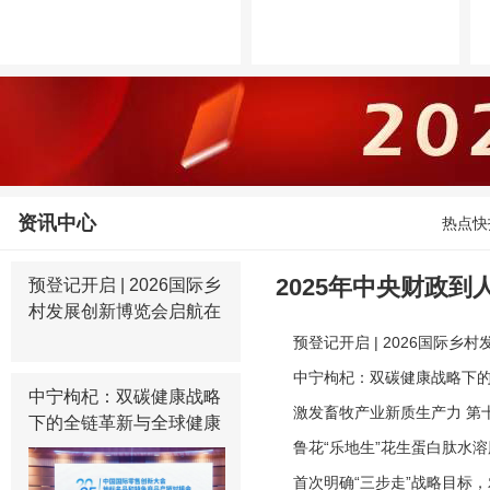
资讯中心
热点快
2025年中央财政
预登记开启 | 2026国际乡
村发展创新博览会启航在
啦！
即，拥抱乡村产业新机遇
预登记开启 | 2026国际
村产业新机遇
中宁枸杞：双碳健康战略下的
中宁枸杞：双碳健康战略
激发畜牧产业新质生产力 第
下的全链革新与全球健康
鲁花“乐地生”花生蛋白肽水
IP锻造
首次明确“三步走”战略目标