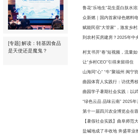
域迎来投资契机
鲁花“乐地生”花生蛋白肽水
行
众新燃｜国内首家绿色燃料
赋能民宿“大管家”，激发乡村
训开班
到农村买房建房？2025年中
[专题]
解读：转基因食品
是天使还是魔鬼？
村支书开“卷”短视频，流量如
让“乡村CEO”引得来留得住
山海同“心” “牛”聚福州 
场，签约金额逾亿元
曲园体育人实践行：访优秀校
曲园学子暑期社会实践：以
“绿色云品 品味云南” 202
太原举办
第十一届四川农业博览会在蓉开
【暑假社会实践】曲阜师范大
远行”实践队开展暑期支教活
盐碱地成了丰收地 奔盛草业