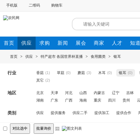
手机版
二维码
购物车
首页
供应
求购
新闻
展会
商家
人才
知
首页
>
供应
>
特产超市
各国世界杯直播
>
食用菌类
>
银耳
行业
香菇
(1)
草菇
(0)
蘑菇
(3)
木耳
(0)
银耳
(0)
其它
(2)
地区
北京
天津
河北
山西
内蒙古
辽宁
吉林
湖南
广东
广西
海南
重庆
四川
贵州
类别
供应
提供服务
供应二手
提供加工
提供合作